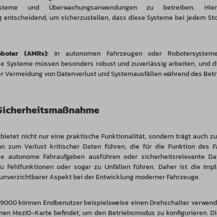
nssysteme und Überwachungsanwendungen zu betreiben. Hie
 entscheidend, um sicherzustellen, dass diese Systeme bei jedem St
boter (AMRs):
In autonomen Fahrzeugen oder Robotersysteme
se Systeme müssen besonders robust und zuverlässig arbeiten, und d
der Vermeidung von Datenverlust und Systemausfällen während des Betr
 Sicherheitsmaßnahme
ietet nicht nur eine praktische Funktionalität, sondern trägt auch zur
n zum Verlust kritischer Daten führen, die für die Funktion des F
se autonome Fahraufgaben ausführen oder sicherheitsrelevante Da
zu Fehlfunktionen oder sogar zu Unfällen führen. Daher ist die Imp
unverzichtbarer Aspekt bei der Entwicklung moderner Fahrzeuge.
 9000
können Endbenutzer beispielsweise einen Drehschalter verwende
rnen MezIO-Karte befindet, um den Betriebsmodus zu konfigurieren. Di