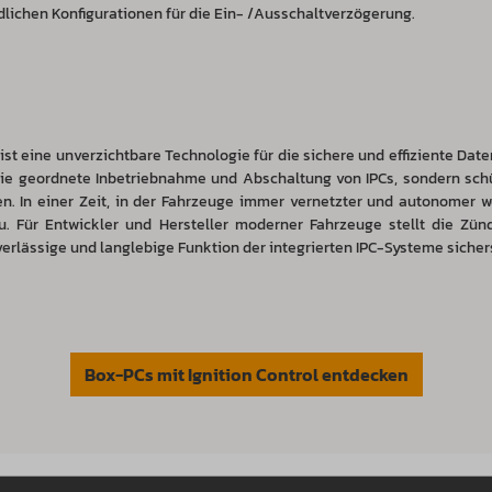
lichen Konfigurationen für die Ein- /Ausschaltverzögerung.
st eine unverzichtbare Technologie für die sichere und effiziente Dat
 die geordnete Inbetriebnahme und Abschaltung von IPCs, sondern sch
. In einer Zeit, in der Fahrzeuge immer vernetzter und autonomer 
u. Für Entwickler und Hersteller moderner Fahrzeuge stellt die Zü
erlässige und langlebige Funktion der integrierten IPC-Systeme sichers
Box-PCs mit Ignition Control entdecken