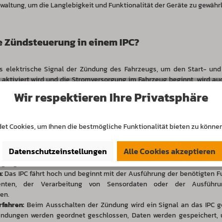
waltung, um die Langlebigkeit und Funktionalität der Geräte zu gewährl
ie Zündsteuerung in einem IPC?
s elektrische Signal der Zündung des Fahrzeugs, um den Start- und
 aktiviert wird und die Stromversorgung im Fahrzeug beginnt, wird auc
 Im Gegensatz dazu beginnt beim Ausschalten der Zündung ein Abscha
Wir respektieren Ihre Privatsphäre
ergefahren wird, bevor die Stromversorgung vollständig unterbrochen w
zziert werden:
et Cookies, um Ihnen die bestmögliche Funktionalität bieten zu können
Datenschutzeinstellungen
Alle Cookies akzeptieren
 Drehen des Zündschlüssels oder beim Starten des Motors empfängt d
gung des IPCs aktiviert.
:
Das IPC fährt hoch und beginnt mit der Ausführung der benötigten Fu
nten, der Verarbeitung von Sensordaten oder der Ausführu
en.
rfahren:
Beim Ausschalten der Zündung wird ein Signal an das IPC 
endungen werden geordnet geschlossen, Daten werden gespeichert, un