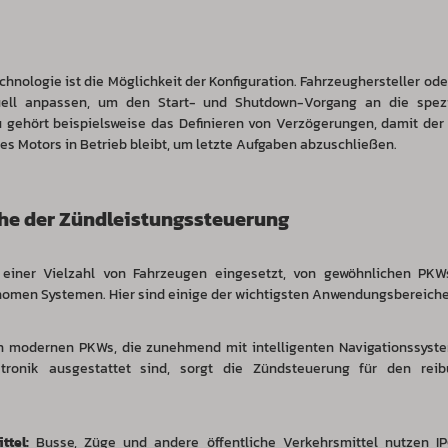
Technologie ist die Möglichkeit der Konfiguration. Fahrzeughersteller o
uell anpassen, um den Start- und Shutdown-Vorgang an die spez
gehört beispielsweise das Definieren von Verzögerungen, damit der
s Motors in Betrieb bleibt, um letzte Aufgaben abzuschließen.
e der Zündleistungssteuerung
einer Vielzahl von Fahrzeugen eingesetzt, von gewöhnlichen PKWs
omen Systemen. Hier sind einige der wichtigsten Anwendungsbereiche
n modernen PKWs, die zunehmend mit intelligenten Navigationssyst
ktronik ausgestattet sind, sorgt die Zündsteuerung für den rei
ttel:
Busse, Züge und andere öffentliche Verkehrsmittel nutzen IP