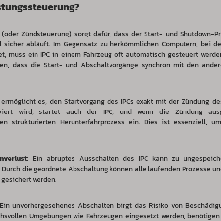
istungssteuerung?
 (oder Zündsteuerung) sorgt dafür, dass der Start- und Shutdown-Pr
 sicher abläuft. Im Gegensatz zu herkömmlichen Computern, bei d
t, muss ein IPC in einem Fahrzeug oft automatisch gesteuert werde
llen, dass die Start- und Abschaltvorgänge synchron mit den ande
ermöglicht es, den Startvorgang des IPCs exakt mit der Zündung de
iert wird, startet auch der IPC, und wenn die Zündung ausge
en strukturierten Herunterfahrprozess ein. Dies ist essenziell, u
verlust:
Ein abruptes Ausschalten des IPC kann zu ungespeich
. Durch die geordnete Abschaltung können alle laufenden Prozesse 
 gesichert werden.
Ein unvorhergesehenes Abschalten birgt das Risiko von Beschädigu
uchsvollen Umgebungen wie Fahrzeugen eingesetzt werden, benötigen