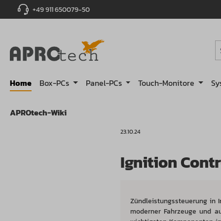
+49 911 650079-50
springen
Zur Hauptnavigation springen
Home
Box-PCs
Panel-PCs
Touch-Monitore
Sy
APROtech-Wiki
23.10.24
Ignition Cont
Zündleistungssteuerung in I
moderner Fahrzeuge und aut