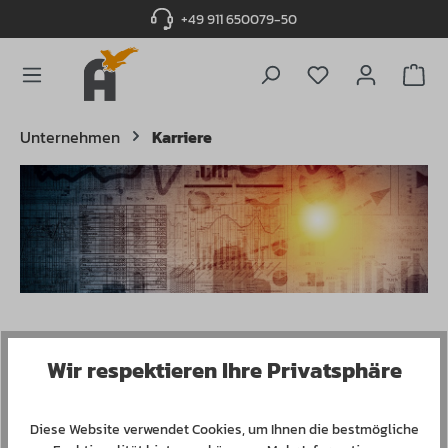
+49 911 650079-50
alt springen
Du hast 0 Produ
Unternehmen
Karriere
Momentan sind alle Stellen besetzt.
Wir respektieren Ihre Privatsphäre
Diese Website verwendet Cookies, um Ihnen die bestmögliche