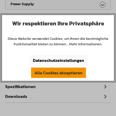
Power Supply:
Operating System:
Wir respektieren Ihre Privatsphäre
Produkt Anzahl: Gib den gewünschten Wert 
In den Waren-/Anfragekorb
Diese Website verwendet Cookies, um Ihnen die bestmögliche
Funktionalität bieten zu können...
Mehr Informationen
.
Konfiguration speichern und teilen
Datenschutzeinstellungen
Produktnummer:
510200.1
Alle Cookies akzeptieren
Spezifikationen
Downloads