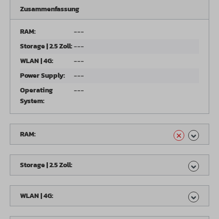
Zusammenfassung
RAM:
---
Storage | 2.5 Zoll:
---
WLAN | 4G:
---
Power Supply:
---
Operating
---
System:
RAM:
Storage | 2.5 Zoll:
WLAN | 4G: