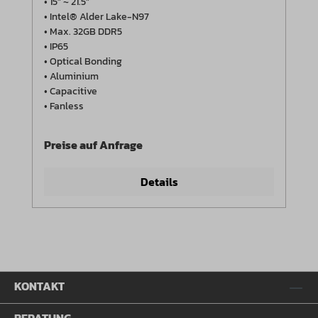
• 15" ~ 21.5"
• Intel® Alder Lake-N97
• Max. 32GB DDR5
• IP65
• Optical Bonding
• Aluminium
• Capacitive
• Fanless
Preise auf Anfrage
Details
KONTAKT