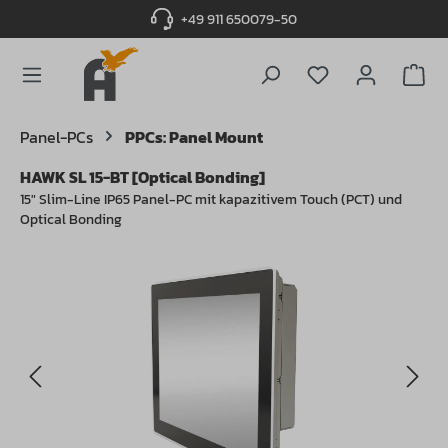
+49 911 650079-50
alt springen
Du hast 0 Produ
Panel-PCs
PPCs: Panel Mount
HAWK SL 15-BT [Optical Bonding]
15" Slim-Line IP65 Panel-PC mit kapazitivem Touch (PCT) und
Optical Bonding
Bildergalerie überspringen