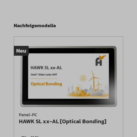
Produktgalerie überspringen
Nachfolgemodelle
Neu
Panel-PC
HAWK SL xx-AL [Optical Bonding]