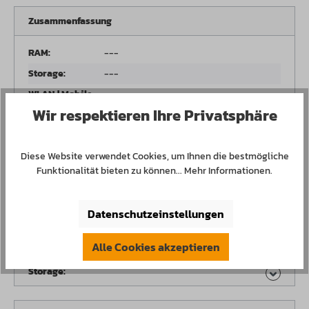
Zusammenfassung
RAM:
---
Storage:
---
WLAN | Mobile
---
Network:
Wir respektieren Ihre Privatsphäre
Expansion | I/O-
---
Port:
Diese Website verwendet Cookies, um Ihnen die bestmögliche
Operating
---
Funktionalität bieten zu können...
Mehr Informationen
.
System:
Datenschutzeinstellungen
RAM:
Alle Cookies akzeptieren
Storage: