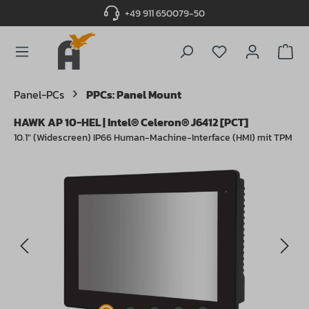
+49 911 650079-50
alt springen
Du hast 0 Produ
Panel-PCs
PPCs: Panel Mount
HAWK AP 10-HEL | Intel® Celeron® J6412 [PCT]
10.1" (Widescreen) IP66 Human-Machine-Interface (HMI) mit TPM
Bildergalerie überspringen