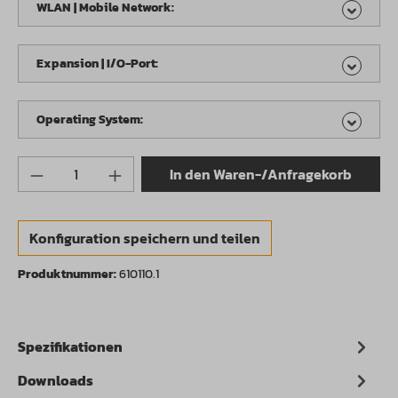
WLAN | Mobile Network:
Expansion | I/O-Port:
Operating System:
Produkt Anzahl: Gib den gewünschten Wert 
In den Waren-/Anfragekorb
Konfiguration speichern und teilen
Produktnummer:
610110.1
Spezifikationen
Downloads