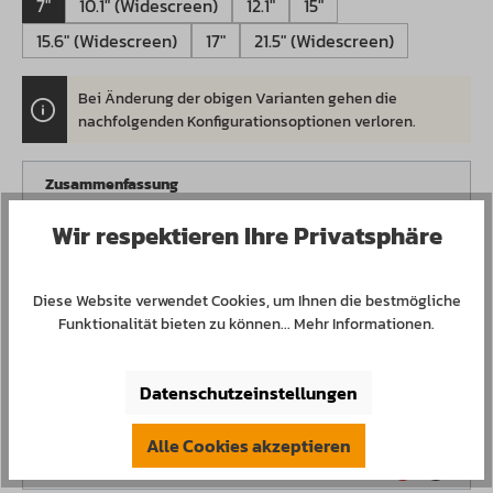
7"
10.1" (Widescreen)
12.1"
15"
15.6" (Widescreen)
17"
21.5" (Widescreen)
Bei Änderung der obigen Varianten gehen die
.
nachfolgenden Konfigurationsoptionen verloren.
Zusammenfassung
Wir respektieren Ihre Privatsphäre
RAM:
---
Storage:
---
Diese Website verwendet Cookies, um Ihnen die bestmögliche
WLAN:
---
Funktionalität bieten zu können...
Mehr Informationen
.
Mobile Network:
---
Operating
---
Datenschutzeinstellungen
System:
Alle Cookies akzeptieren
RAM: