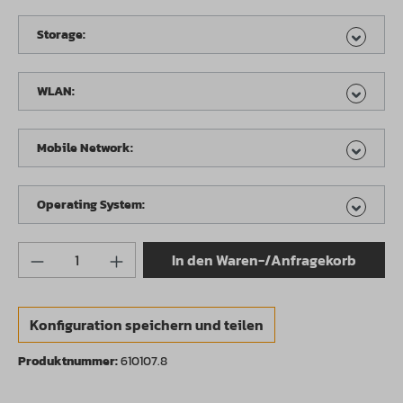
Storage:
WLAN:
Mobile Network:
Operating System:
Produkt Anzahl: Gib den gewünschten Wert 
In den Waren-/Anfragekorb
Konfiguration speichern und teilen
Produktnummer:
610107.8