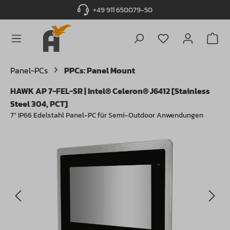
+49 911 650079-50
alt springen
Du hast 0 Produ
Panel-PCs
PPCs: Panel Mount
HAWK AP 7-FEL-SR | Intel® Celeron® J6412 [Stainless
Steel 304, PCT]
7" IP66 Edelstahl Panel-PC für Semi-Outdoor Anwendungen
Bildergalerie überspringen