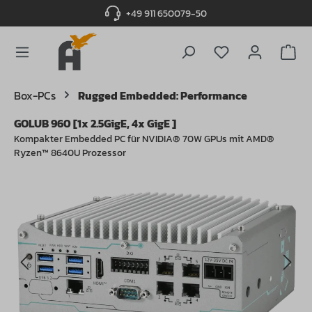
+49 911 650079-50
alt springen
Du hast 0 Produ
Box-PCs
Rugged Embedded: Performance
GOLUB 960 [1x 2.5GigE, 4x GigE ]
Kompakter Embedded PC für NVIDIA® 70W GPUs mit AMD®
Ryzen™ 8640U Prozessor
Bildergalerie überspringen