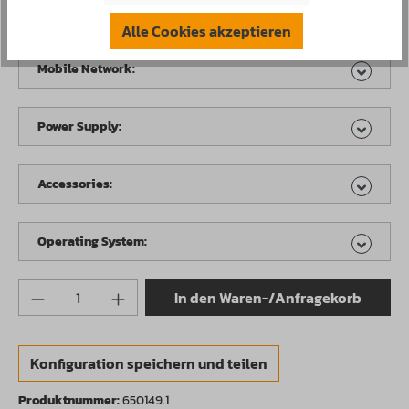
WLAN:
Alle Cookies akzeptieren
Mobile Network:
Power Supply:
Accessories:
Operating System:
Produkt Anzahl: Gib den gewünschten Wert 
In den Waren-/Anfragekorb
Konfiguration speichern und teilen
Produktnummer:
650149.1