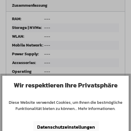
Zusammenfassung
RAM:
---
Storage | NVMe:
---
WLAN:
---
Mobile Network:
---
Power Supply:
---
Accessories:
---
Operating
---
System:
Wir respektieren Ihre Privatsphäre
RAM:
Diese Website verwendet Cookies, um Ihnen die bestmögliche
Funktionalität bieten zu können...
Mehr Informationen
.
Storage | NVMe:
Datenschutzeinstellungen