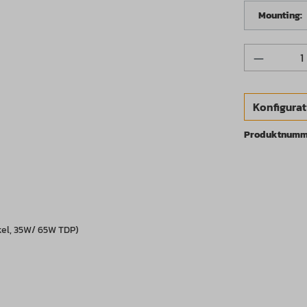
Mounting:
Produkt 
Konfigurat
Produktnumm
ckel, 35W/ 65W TDP)