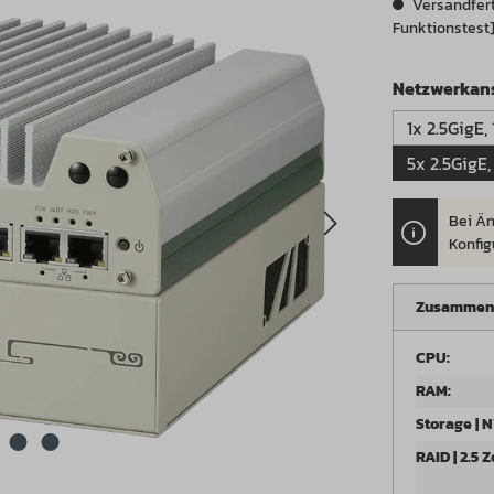
Versandferti
Funktionstest
Netzwerkan
1x 2.5GigE,
Bei Än
.
Konfig
Zusammen
CPU:
RAM:
Storage | 
RAID | 2.5 Zo