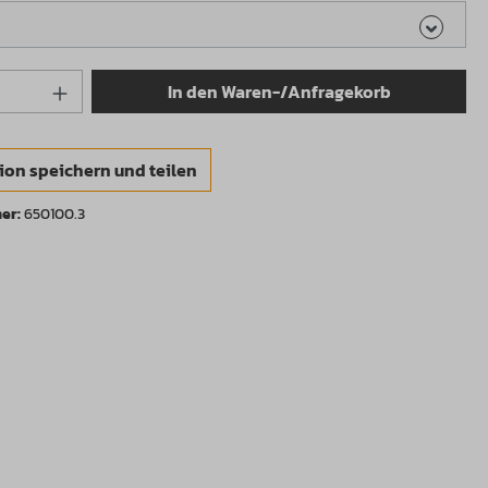
Anzahl: Gib den gewünschten Wert ein od
In den Waren-/Anfragekorb
ion speichern und teilen
er:
650100.3