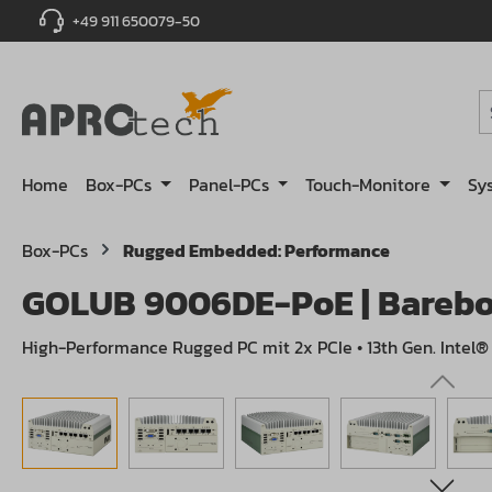
+49 911 650079-50
springen
Zur Hauptnavigation springen
Home
Box-PCs
Panel-PCs
Touch-Monitore
Sy
Box-PCs
Rugged Embedded: Performance
GOLUB 9006DE-PoE | Barebone
High-Performance Rugged PC mit 2x PCIe • 13th Gen. Intel®
Bildergalerie überspringen