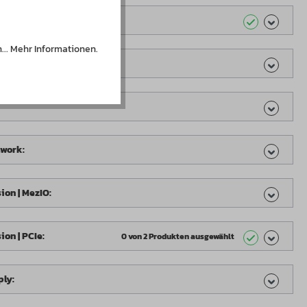
ll:
...
Mehr Informationen
.
5 Zoll:
twork:
ion | MezIO:
ion | PCIe:
0 von 2 Produkten ausgewählt
ly: