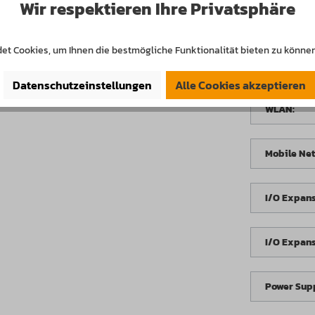
Wir respektieren Ihre Privatsphäre
RAID | 2.5 Zo
et Cookies, um Ihnen die bestmögliche Funktionalität bieten zu können
Storage | 2.
Datenschutzeinstellungen
Alle Cookies akzeptieren
WLAN:
Mobile Ne
I/O Expans
I/O Expans
Power Supp