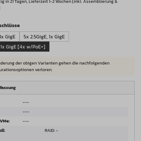
g in 21 Tagen, Lieferzeit 1-2 Wochen [inkl. Assemblierung &
]
auswählen
schlüsse
 1x GigE
5x 2.5GigE, 1x GigE
5x 2.5GigE, 1x GigE [4x w/PoE+]
derung der obigen Varianten gehen die nachfolgenden
urationsoptionen verloren.
fassung
---
---
NVMe:
---
ll:
RAID: -