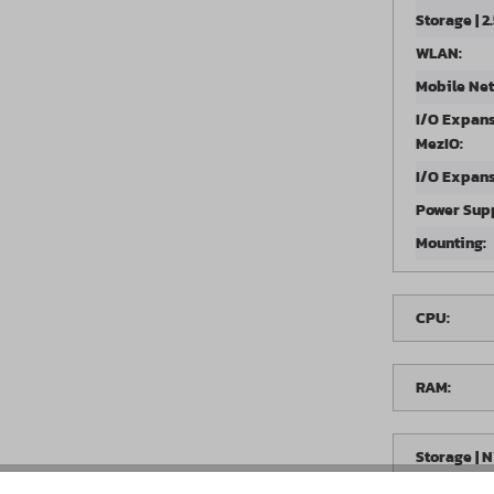
Storage | 2.
WLAN:
Mobile Ne
I/O Expans
MezIO:
I/O Expans
Power Supp
Mounting:
CPU:
RAM:
Storage | 