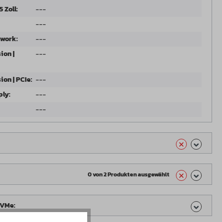
5 Zoll:
---
---
twork:
---
ion |
---
ion | PCIe:
---
ly:
---
---
0 von 2 Produkten ausgewählt
NVMe: