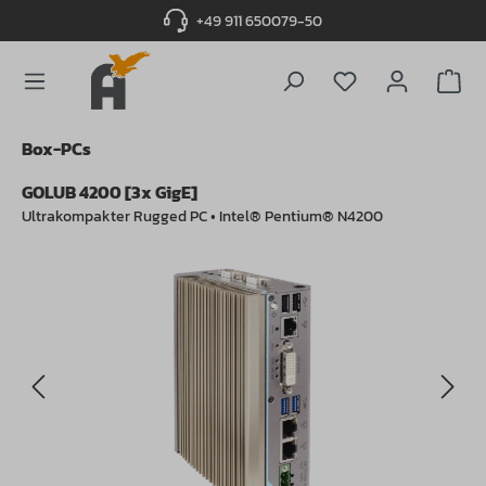
+49 911 650079-50
alt springen
Du hast 0 Produ
Box-PCs
GOLUB 4200 [3x GigE]
Ultrakompakter Rugged PC • Intel® Pentium® N4200
Bildergalerie überspringen