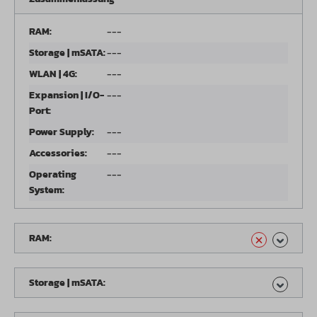
RAM:
---
Storage | mSATA:
---
WLAN | 4G:
---
Expansion | I/O-
---
Port:
Power Supply:
---
Accessories:
---
Operating
---
System:
RAM:
Storage | mSATA: