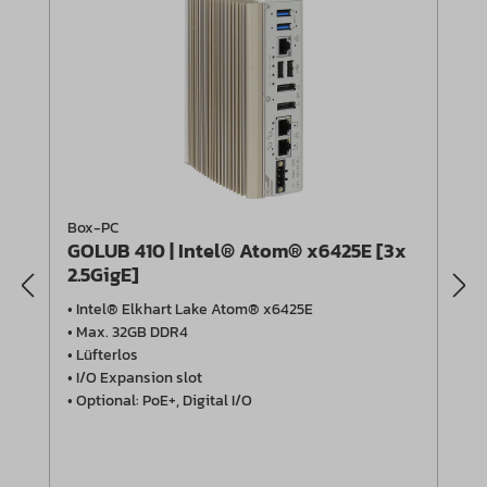
Box-PC
GOLUB 410 | Intel® Atom® x6425E [3x
2.5GigE]
• Intel® Elkhart Lake Atom® x6425E
• Max. 32GB DDR4
• Lüfterlos
• I/O Expansion slot
• Optional: PoE+, Digital I/O