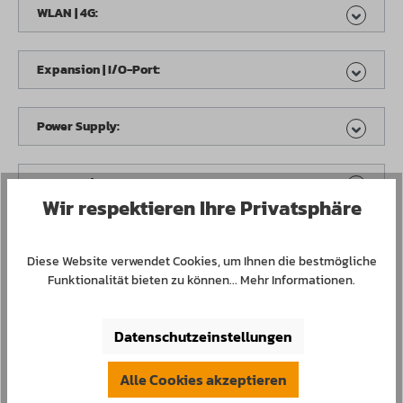
WLAN | 4G:
Expansion | I/O-Port:
Power Supply:
Accessories:
Wir respektieren Ihre Privatsphäre
Operating System:
Diese Website verwendet Cookies, um Ihnen die bestmögliche
Funktionalität bieten zu können...
Mehr Informationen
.
Produkt Anzahl: Gib den gewünschten Wert 
In den Waren-/Anfragekorb
Datenschutzeinstellungen
Konfiguration speichern und teilen
Alle Cookies akzeptieren
Produktnummer:
650121.1