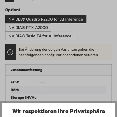
(Diese Option ist zurzeit nicht verfügbar.)
auswählen
Option1
NVIDIA® Quadro P2200 for AI inference
NVIDIA® RTX A2000
NVIDIA® Tesla T4 for AI inference
Bei Änderung der obigen Varianten gehen die
.
nachfolgenden Konfigurationsoptionen verloren.
Zusammenfassung
CPU:
---
RAM:
---
Storage | NVMe:
---
RAID | 2.5 Zoll:
RAID: -
Wir respektieren Ihre Privatsphäre