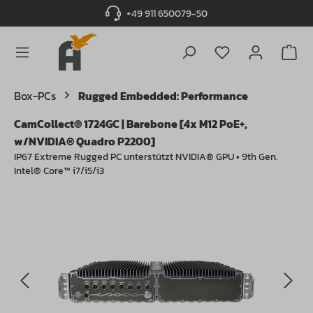
+49 911 650079-50
alt springen
Du hast 0 Produ
Box-PCs
Rugged Embedded: Performance
CamCollect® 1724GC | Barebone [4x M12 PoE+,
w/NVIDIA® Quadro P2200]
IP67 Extreme Rugged PC unterstützt NVIDIA® GPU • 9th Gen.
Intel® Core™ i7/i5/i3
Bildergalerie überspringen