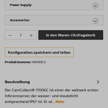
Power Supply:
Accessories:
Produkt Anzahl: Gib den gewünschten Wert 
In den Waren-/Anfragekorb
Konfiguration speichern und teilen
Produktnummer:
660105.3
Beschreibung
Der CamCollect® 1700GC ist einer der weltweit ersten
Inferenzserver, der wasser- und staubdicht
entsprechend IP67 ist. Er wi…
Mehr