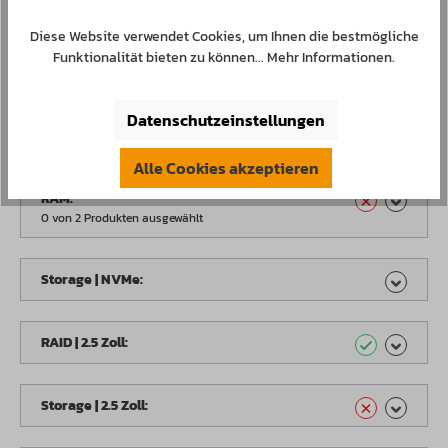
Storage | 2.5 Zoll:
---
Diese Website verwendet Cookies, um Ihnen die bestmögliche
Power Supply:
---
Funktionalität bieten zu können...
Mehr Informationen
.
Accessories:
---
Datenschutzeinstellungen
CPU:
Alle Cookies akzeptieren
RAM:
0 von 2 Produkten ausgewählt
Storage | NVMe:
RAID | 2.5 Zoll:
Storage | 2.5 Zoll: