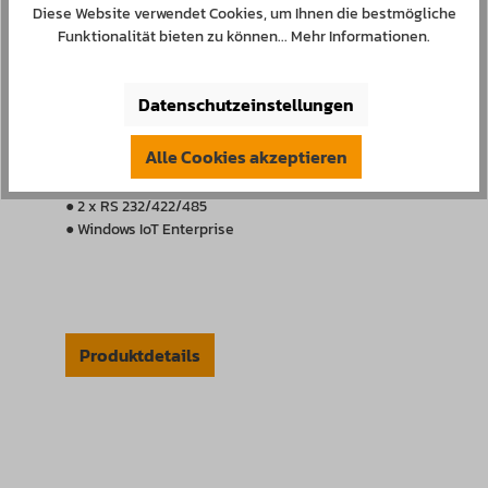
Diese Website verwendet Cookies, um Ihnen die bestmögliche
● 21.5" LCD in FHD Auflösung
Funktionalität bieten zu können...
Mehr Informationen
.
● Multi Touch
● 500nits (cd/m²)
● Front IP65, Aluminium
Datenschutzeinstellungen
● 2x DDR4 max. 64GB
● 1 x M.2 Key M, + 1x 2,5” SSD
Alle Cookies akzeptieren
● 2 x GigE (Intel I210 + I219LM)
● 4 x USB 3.1 Gen1
● 2 x RS 232/422/485
● Windows IoT Enterprise
Produktdetails