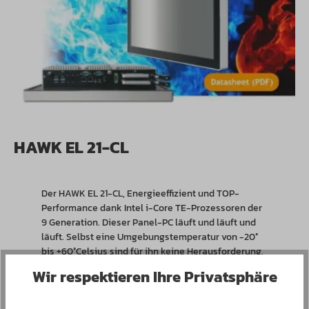
HAWK EL 21-CL
Der HAWK EL 21-CL, Energieeffizient und TOP-
Performance dank Intel i-Core TE-Prozessoren der
9 Generation. Dieser Panel-PC läuft und läuft und
läuft. Selbst eine Umgebungstemperatur von -20°
bis +60°Celsius sind für ihn keine Herausforderung.
Die passive Abwärme- Konstruktion gewährleistet
Wir respektieren Ihre Privatsphäre
einen 24/7 Betrieb ohne Leistungsverlust. Jetzt und
in Zukunft.