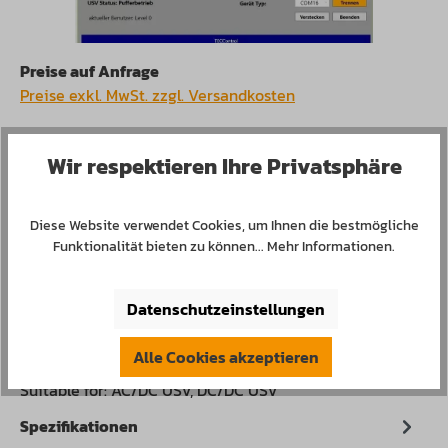
Preise auf Anfrage
Preise exkl. MwSt. zzgl. Versandkosten
Versandfertig in 10 Tagen, Lieferzeit 1-3 Tage
Wir respektieren Ihre Privatsphäre
Produkt Anzahl: Gib den gewünschten Wert 
In den Waren-/Anfragekorb
Diese Website verwendet Cookies, um Ihnen die bestmögliche
Funktionalität bieten zu können...
Mehr Informationen
.
Produktnummer:
290151
Datenschutzeinstellungen
Beschreibung
Alle Cookies akzeptieren
Suitable for: AC/DC USV, DC/DC USV
Spezifikationen