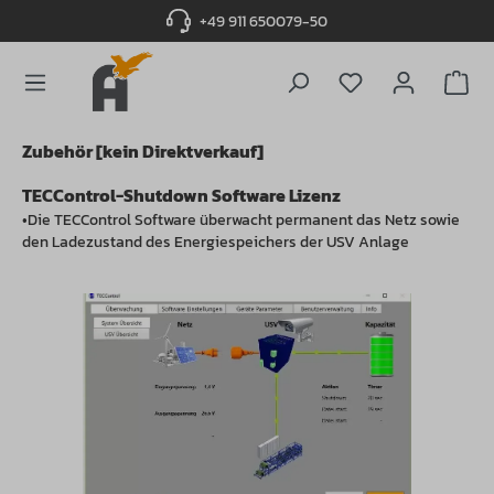
+49 911 650079-50
alt springen
Du hast 0 Produ
Zubehör [kein Direktverkauf]
TECControl-Shutdown Software Lizenz
•Die TECControl Software überwacht permanent das Netz sowie
den Ladezustand des Energiespeichers der USV Anlage
Bildergalerie überspringen