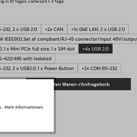
g in 10 Tagen, Lieferzeit 1-3 Tage
wählen
-232, 2 x USB 2.0
+2x CAN
+1x GbE LAN, 2 x USB 2.0
W IEEE802.3at af compliant/RJ-45 connector/input 48V/output 
 1 x Mini PCIe full size, 1 x SIM slot
+4x USB 2.0
-422/485 with isolated
-232, 2 x USB2.0, 1 x Power Button
+2x COM RS-232
Anzahl: Gib den gewünschten Wert ein od
In den Waren-/Anfragekorb
er:
D790000.5
...
Mehr Informationen
.