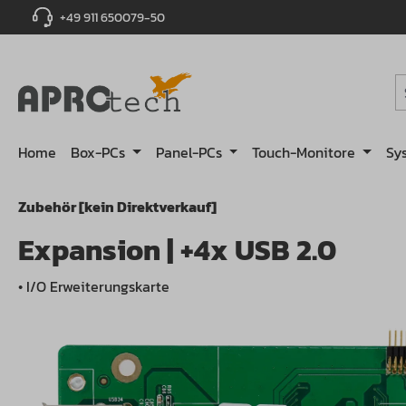
+49 911 650079-50
springen
Zur Hauptnavigation springen
Home
Box-PCs
Panel-PCs
Touch-Monitore
Sy
Zubehör [kein Direktverkauf]
Expansion | +4x USB 2.0
• I/O Erweiterungskarte
Bildergalerie überspringen