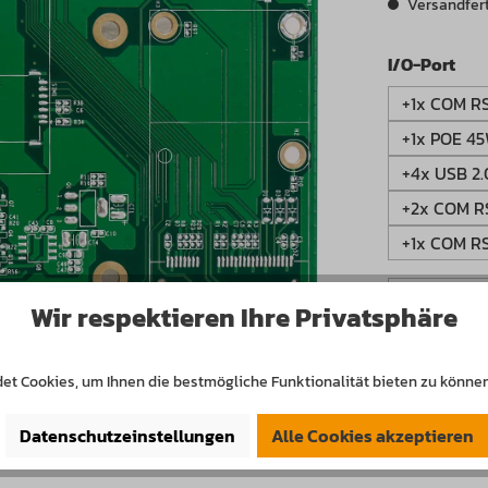
Versandferti
aus
I/O-Port
+1x COM RS
+1x POE 45
+4x USB 2.0,
+2x COM RS
+1x COM RS
Produkt 
Wir respektieren Ihre Privatsphäre
Produktnumm
et Cookies, um Ihnen die bestmögliche Funktionalität bieten zu können
Datenschutzeinstellungen
Alle Cookies akzeptieren