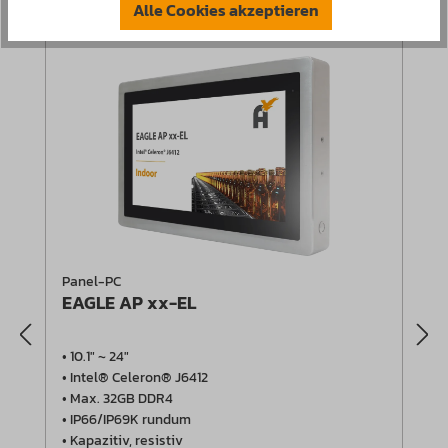
Alle Cookies akzeptieren
Panel-PC
EAGLE AP xx-EL
• 10.1" ~ 24"
• Intel® Celeron® J6412
• Max. 32GB DDR4
• IP66/IP69K rundum
• Kapazitiv, resistiv