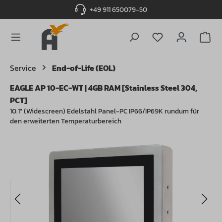
+49 911 650079-50
alt springen
Du hast 0 Produ
Service
End-of-Life (EOL)
EAGLE AP 10-EC-WT | 4GB RAM [Stainless Steel 304,
PCT]
10.1" (Widescreen) Edelstahl Panel-PC IP66/IP69K rundum für
den erweiterten Temperaturbereich
Bildergalerie überspringen