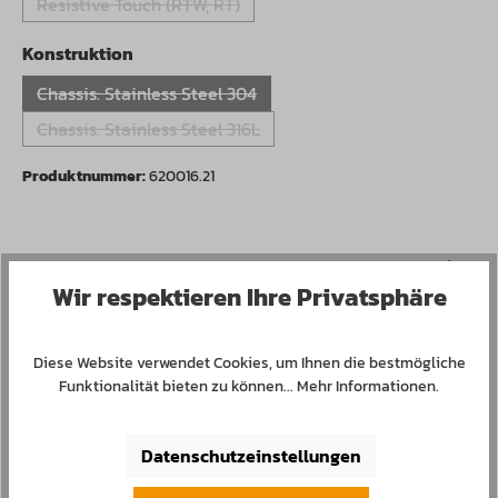
Resistive Touch (RTW, RT)
(Diese Option ist zurzeit nicht verfügbar.)
auswählen
Konstruktion
Chassis: Stainless Steel 304
(Diese Option ist zurzeit nicht verfügbar.)
Chassis: Stainless Steel 316L
(Diese Option ist zurzeit nicht verfügbar.)
Produktnummer:
620016.21
Spezifikationen
Wir respektieren Ihre Privatsphäre
Downloads
Diese Website verwendet Cookies, um Ihnen die bestmögliche
Funktionalität bieten zu können...
Mehr Informationen
.
Datenschutzeinstellungen
Produktgalerie überspringen
Nachfolgemodelle