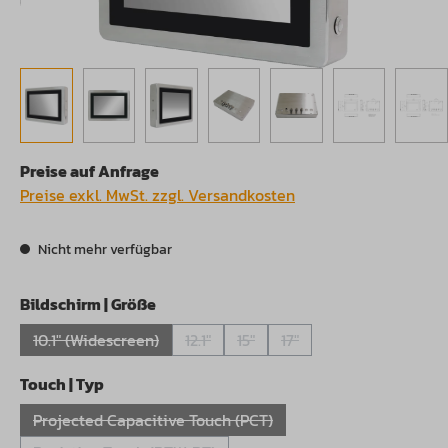
Preise auf Anfrage
Preise exkl. MwSt. zzgl. Versandkosten
Nicht mehr verfügbar
auswählen
Bildschirm | Größe
10.1" (Widescreen)
12.1"
15"
17"
(Diese Option ist zurzeit nicht verfügbar.)
(Diese Option ist zurzeit nicht verfügbar
(Diese Option ist zurzeit nicht v
(Diese Option ist zurzeit 
auswählen
Touch | Typ
Projected Capacitive Touch (PCT)
(Diese Option ist zurzeit nicht verfügbar.)