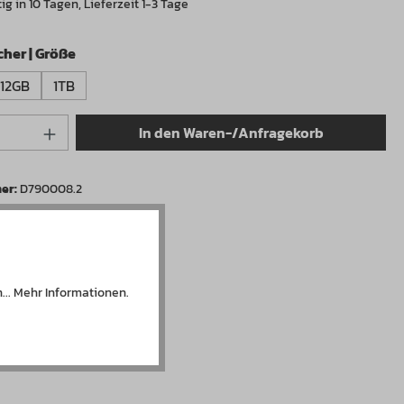
g in 10 Tagen, Lieferzeit 1-3 Tage
auswählen
her | Größe
512GB
1TB
Anzahl: Gib den gewünschten Wert ein od
In den Waren-/Anfragekorb
er:
D790008.2
...
Mehr Informationen
.