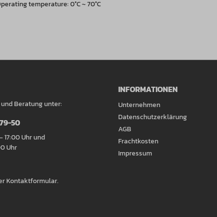
| Operating temperature: 0°C ~ 70°C
INFORMATIONEN
 und Beratung unter:
Unternehmen
Datenschutzerklärung
079-50
AGB
– 17:00 Uhr und
Frachtkosten
00 Uhr
Impressum
er
Kontaktformular
.