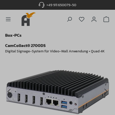
+49 911 650079-50
alt springen
Du hast 0 Produ
Box-PCs
CamCollect® 2700DS
Digital Signage-System für Video-Wall Anwendung • Quad 4K
Bildergalerie überspringen