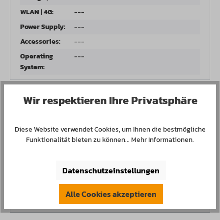
WLAN | 4G:
---
Power Supply:
---
Accessories:
---
Operating
---
System:
Wir respektieren Ihre Privatsphäre
RAM:
0 von 2 Produkten ausgewählt
Diese Website verwendet Cookies, um Ihnen die bestmögliche
Funktionalität bieten zu können...
Mehr Informationen
.
Storage | M.2:
Datenschutzeinstellungen
WLAN | 4G:
Alle Cookies akzeptieren
Power Supply: