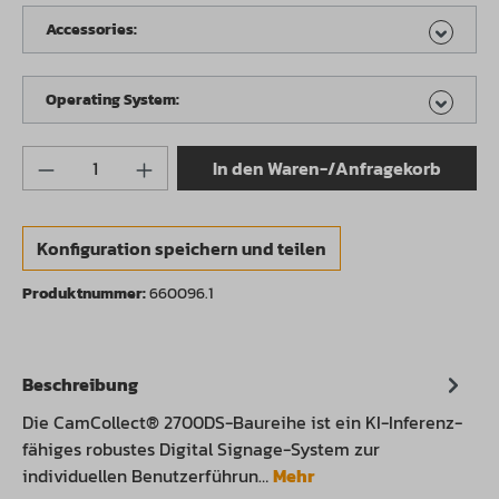
Accessories:
Operating System:
Produkt Anzahl: Gib den gewünschten Wert 
In den Waren-/Anfragekorb
Konfiguration speichern und teilen
Produktnummer:
660096.1
Beschreibung
Die CamCollect® 2700DS-Baureihe ist ein KI-Inferenz-
fähiges robustes Digital Signage-System zur
individuellen Benutzerführun…
Mehr